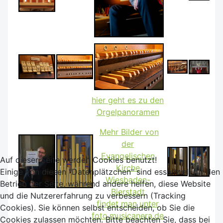
hier geht es zu den
Orgelpanoramen
Mehr Bilder von
der
Evangelischen
Auf dieser Seite werden Cookies benutzt!
Kirche
Einige von diesen "Datenplätzchen" sind essenziell für den
Wiesbaden-
Betrieb der Seite, während andere helfen, diese Website
Bierstadt
und die Nutzererfahrung zu verbessern (Tracking
findet man unter
Cookies). Sie können selbst entscheiden, ob Sie die
foto.musicanera.de
Cookies zulassen möchten. Bitte beachten Sie, dass bei