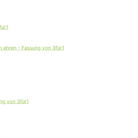
für1
 ehren - Fassung von 3für1
ng von 3für1
1