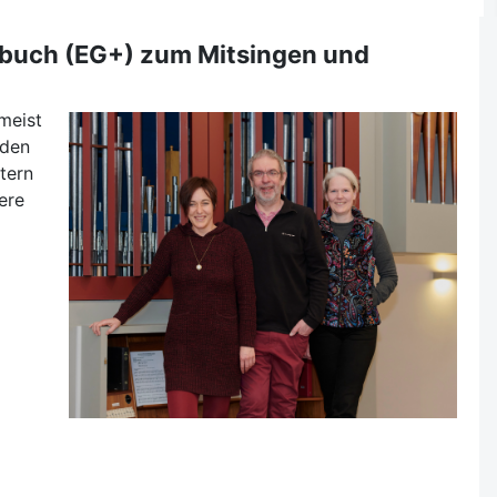
buch (EG+) zum Mitsingen und
 meist
 den
tern
ere