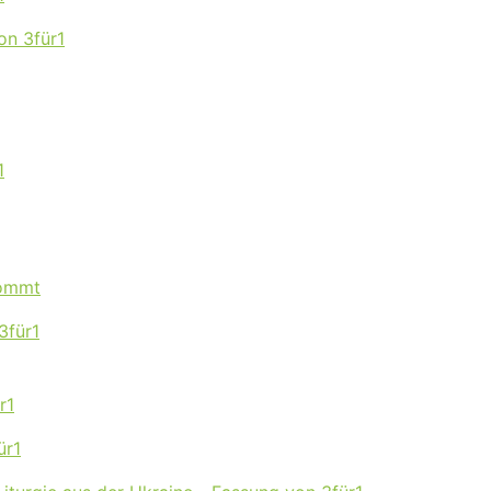
on 3für1
1
kommt
3für1
r1
ür1