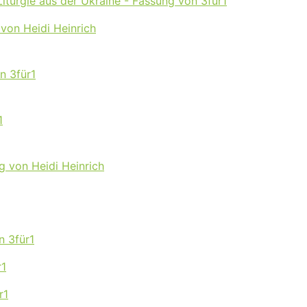
iturgie aus der Ukraine - Fassung von 3für1
 von Heidi Heinrich
n 3für1
1
g von Heidi Heinrich
n 3für1
r1
r1